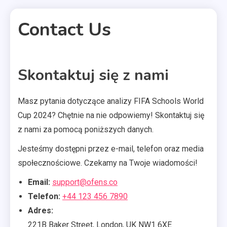
Contact Us
1 MIN READ
Skontaktuj się z nami
Masz pytania dotyczące analizy FIFA Schools World
Cup 2024? Chętnie na nie odpowiemy! Skontaktuj się
z nami za pomocą poniższych danych.
Jesteśmy dostępni przez e-mail, telefon oraz media
społecznościowe. Czekamy na Twoje wiadomości!
Email:
support@ofens.co
Telefon:
+44 123 456 7890
Adres:
221B Baker Street, London, UK NW1 6XE