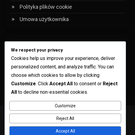
Polityka plików cookie
Umowa użytkownika
Kategorie
We respect your privacy
Cookies help us improve your experience, deliver
Analiza porównań historycznych
personalized content, and analyze traffic. You can
Analiza strategii meczowych
choose which cookies to allow by clicking
Customize
. Click
Accept All
to consent or
Reject
Analiza Wydajności Zespołu
All
to decline non-essential cookies.
Customize
Copyright © ogma blog 2026
Proudly powered by WordPress
|
Reject All
Theme: ogma-blog by
Mystery Themes
.
Skontaktuj się z nami
Twoja prywatność
Kim jesteśmy
Accept All