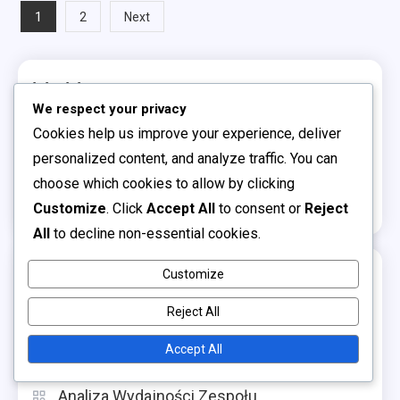
Posts
1
2
Next
pagination
Linki
We respect your privacy
Cookies help us improve your experience, deliver
Kim jesteśmy
personalized content, and analyze traffic. You can
Skontaktuj się z nami
choose which cookies to allow by clicking
Przeglądaj artykuły
Customize
. Click
Accept All
to consent or
Reject
All
to decline non-essential cookies.
Kategorie
Customize
Reject All
Analiza porównań historycznych
Accept All
Analiza strategii meczowych
Analiza Wydajności Zespołu