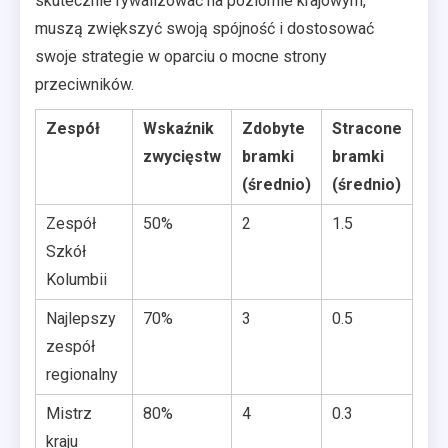
skutecznie rywalizować na poziomie krajowym,
muszą zwiększyć swoją spójność i dostosować
swoje strategie w oparciu o mocne strony
przeciwników.
Zespół
Wskaźnik
Zdobyte
Stracone
zwycięstw
bramki
bramki
(średnio)
(średnio)
Zespół
50%
2
1.5
Szkół
Kolumbii
Najlepszy
70%
3
0.5
zespół
regionalny
Mistrz
80%
4
0.3
kraju