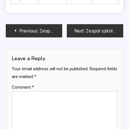
Post
Previous:
Zespół Szkół Anglii: Formacje strategiczne, Przygotowania do meczu, Role graczy
Next:
Zespół szkół w Nigerii: Historia, Ewolucja gry, Przeszłe turnieje
navigation
Leave a Reply
Your email address will not be published.
Required fields
are marked
*
Comment
*