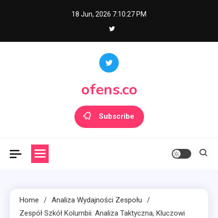
Skip
18 Jun, 2026
7:10:29 PM
to
content
ofens.co
Subscribe
Home
Analiza Wydajności Zespołu
Zespół Szkół Kolumbii: Analiza Taktyczna, Kluczowi