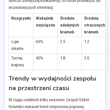
obliczu silniejszej konkurencji, co może prowadzić do
wcześniejszych eliminacji.
Rozgrywki
Wskaźnik
Średnia
Średnia
zwycięstw
zdobytych
straconych
bramek
bramek
Liga
65%
2.5
1.2
lokalna
Turniej
40%
1.8
2.0
krajowy
Trendy w wydajności zespołu
na przestrzeni czasu
W ciągu ostatnich kilku sezonów Zespół Szkół
Kolumbii wykazał trend stopniowej poprawy,