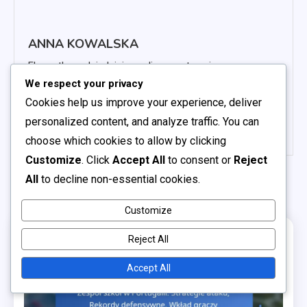
ANNA KOWALSKA
Ekspertka w dziedzinie analizy sportowej,
We respect your privacy
specjalizująca się w wydarzeniach piłkarskich,
Cookies help us improve your experience, deliver
szczególnie w kontekście FIFA Schools World
Cup 2024.
personalized content, and analyze traffic. You can
choose which cookies to allow by clicking
Customize
. Click
Accept All
to consent or
Reject
All
to decline non-essential cookies.
Related Posts
Customize
Reject All
15 MINS READ
Accept All