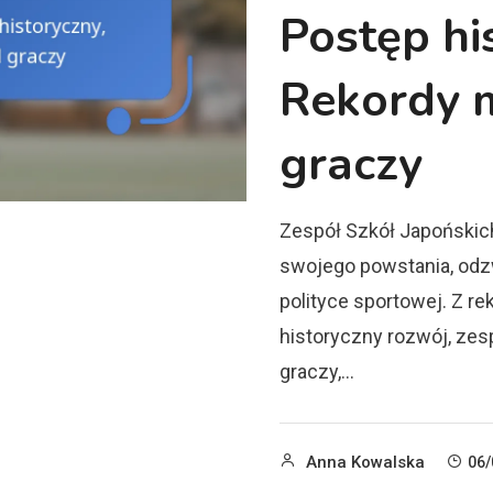
Postęp hi
Rekordy 
graczy
Zespół Szkół Japońskic
swojego powstania, odzw
polityce sportowej. Z r
historyczny rozwój, zes
graczy,…
Anna Kowalska
06/