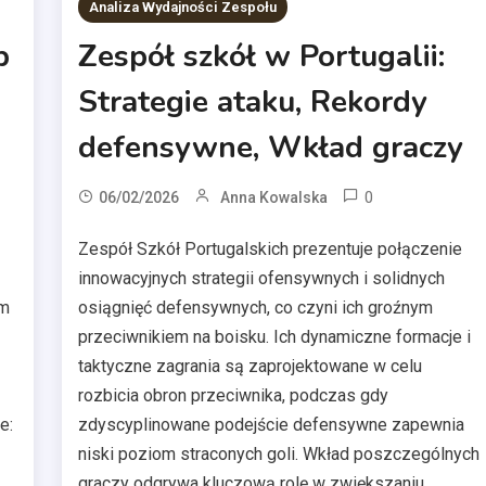
Analiza Wydajności Zespołu
p
Zespół szkół w Portugalii:
Strategie ataku, Rekordy
defensywne, Wkład graczy
0
06/02/2026
Anna Kowalska
Zespół Szkół Portugalskich prezentuje połączenie
innowacyjnych strategii ofensywnych i solidnych
em
osiągnięć defensywnych, co czyni ich groźnym
przeciwnikiem na boisku. Ich dynamiczne formacje i
taktyczne zagrania są zaprojektowane w celu
rozbicia obron przeciwnika, podczas gdy
e:
zdyscyplinowane podejście defensywne zapewnia
niski poziom straconych goli. Wkład poszczególnych
graczy odgrywa kluczową rolę w zwiększaniu