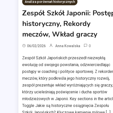
Analiza porównań historycznych
Zespół Szkół Japonii: Postę
historyczny, Rekordy
meczów, Wkład graczy
0
06/02/2026
Anna Kowalska
Zespół Szkół Japońskich przeszedł niezwykłą
ewolucję od swojego powstania, odzwierciedlając
postępy w coaching i polityce sportowej. Z rekord
meczów, który podkreśla jego historyczny rozwój,
zespół prezentuje wkład wyróżniających się graczy,
którzy ucieleśniają poświęcenie i ducha sportów
młodzieżowych w Japonii. Key sections in the articl
Toggle Jakie są historyczne osiągnięcia Zespołu
Szkół Japońskich? Kluczowe kamienie milowe […]