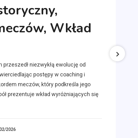
storyczny,
meczów, Wkład
h przeszedł niezwykłą ewolucję od
ierciedlając postępy w coaching i
ekordem meczów, który podkreśla jego
pół prezentuje wkład wyróżniających się
02/2026