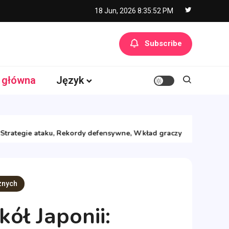
18 Jun, 2026
8:35:53 PM
Subscribe
 główna
Język
06/02/2
tegie ataku, Rekordy defensywne, Wkład graczy
Zespół 
znych
kół Japonii: