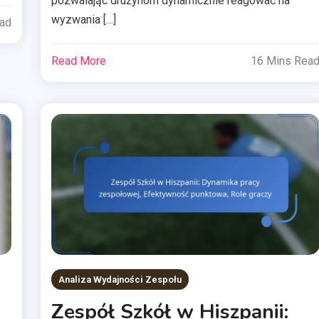
pozwalając drużynom dynamicznie reagować na
wyzwania […]
ead
Read More
16 Mins Rea
Analiza Wydajności Zespołu
Zespół Szkół w Hiszpanii: