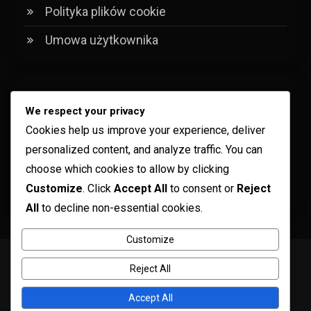
Polityka plików cookie
Umowa użytkownika
Kategorie
We respect your privacy
Cookies help us improve your experience, deliver
Analiza porównań historycznych
personalized content, and analyze traffic. You can
Analiza strategii meczowych
choose which cookies to allow by clicking
Customize
. Click
Accept All
to consent or
Reject
Analiza Wydajności Zespołu
All
to decline non-essential cookies.
Customize
Copyright © ogma blog 2026
Proudly powered by WordPress
|
Reject All
Theme: ogma-blog by
Mystery Themes
.
Skontaktuj się z nami
Twoja prywatność
Kim jesteśmy
Accept All