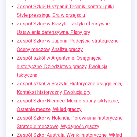
Zespół Szkół Hiszpanii: Techniki kontroli piłki,
Style pressingu, Gra w przejściu
Zespół Szkół w Brazylii: Taktyki ofensywne,
Ustawienia defensywne, Plany gry
Zespół Szkół w Japonii: Podejścia strategiczne,
Oceny meczów, Analiza graczy
Zespół szkół w Argentynie: Osiągnięcia
historyczne, Dziedzictwo graczy, Ewolucja
taktyczna
Zespół szkół w Brazylii: Historyczne osiągnięcia,
Kontekst historyczny, Ewolucja gry
Zespół Szkół Niemiec: Mocne strony taktyczne,
Ostatnie mecze, Wkład graczy
Zespół Szkół w Holandii: Porównania historyczne,
Strategie meczowe, Wydajność graczy
Zespół Szkół Australii: Wyniki historyczne, Wkład