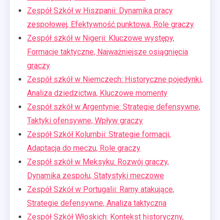
Zespół Szkół w Hiszpanii: Dynamika pracy
zespołowej, Efektywność punktowa, Role graczy
Zespół szkół w Nigerii: Kluczowe występy,
Formacje taktyczne, Najważniejsze osiągnięcia
graczy
Zespół szkół w Niemczech: Historyczne pojedynki,
Analiza dziedzictwa, Kluczowe momenty
Zespół szkół w Argentynie: Strategie defensywne,
Taktyki ofensywne, Wpływ graczy
Zespół Szkół Kolumbii: Strategie formacji,
Adaptacja do meczu, Role graczy
Zespół szkół w Meksyku: Rozwój graczy,
Dynamika zespołu, Statystyki meczowe
Zespół Szkół w Portugalii: Ramy atakujące,
Strategie defensywne, Analiza taktyczna
Zespół Szkół Włoskich: Kontekst historyczny,