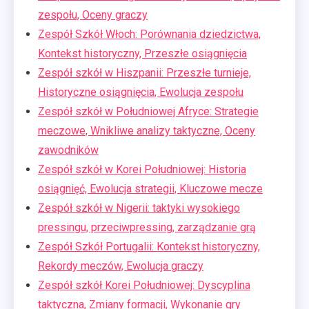
zespołu, Oceny graczy
Zespół Szkół Włoch: Porównania dziedzictwa,
Kontekst historyczny, Przeszłe osiągnięcia
Zespół szkół w Hiszpanii: Przeszłe turnieje,
Historyczne osiągnięcia, Ewolucja zespołu
Zespół szkół w Południowej Afryce: Strategie
meczowe, Wnikliwe analizy taktyczne, Oceny
zawodników
Zespół szkół w Korei Południowej: Historia
osiągnięć, Ewolucja strategii, Kluczowe mecze
Zespół szkół w Nigerii: taktyki wysokiego
pressingu, przeciwpressing, zarządzanie grą
Zespół Szkół Portugalii: Kontekst historyczny,
Rekordy meczów, Ewolucja graczy
Zespół szkół Korei Południowej: Dyscyplina
taktyczna, Zmiany formacji, Wykonanie gry