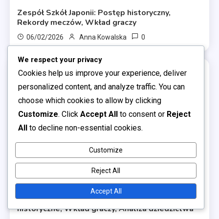
Zespół Szkół Japonii: Postęp historyczny,
Rekordy meczów, Wkład graczy
0
06/02/2026
Anna Kowalska
We respect your privacy
Cookies help us improve your experience, deliver
18 MINS READ
personalized content, and analyze traffic. You can
choose which cookies to allow by clicking
Customize
. Click
Accept All
to consent or
Reject
All
to decline non-essential cookies.
Customize
Reject All
Analiza porównań historycznych
Accept All
Zespół szkół w Meksyku: Porównania
historyczne, Wkład graczy, Analiza dziedzictwa