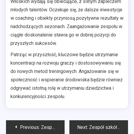
Włoskich wydają się obiecujące, z silnym zapleczem
młodych talentów. Oczekuje się, że dalsze inwestycje
w coaching i obiekty przyniosą pozytywne rezultaty w
nadchodzących sezonach. Zaangażowanie zespołu w
ciągłe doskonalenie stawia go w dobrej pozycji do
przyszłych sukcesów.
Patrząc w przyszłość, kluczowe będzie utrzymanie
koncentracji na rozwoju graczy i dostosowywaniu się
do nowych metod treningowych. Angażowanie się w
społeczność i wspieranie środowiska będzie również
odgrywać istotną rolę w utrzymaniu dziedzictwa i
konkurencyjności zespołu.
Post
Previous:
Zespół szkół w Hiszpanii: Przeszłe turnieje, Historyczne osiągnięcia, Ewolucja zespołu
Next:
Zespół szkół w Anglii: Rekordy meczów, Spójność zespołu, Oceny graczy