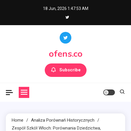
Skip
18 Jun, 2026
1:47:54 AM
to
content
ofens.co
Subscribe
Home
Analiza Porównań Historycznych
Zespół Szkół Włoch: Porównania Dziedzictwa,