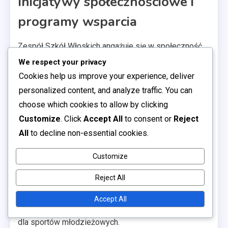
Inicjatywy społecznościowe i
programy wsparcia
Zespół Szkół Włoskich angażuje się w społeczność
poprzez różne programy wsparcia. Inicjatywy te
We respect your privacy
często obejmują wizyty w szkołach, kliniki
Cookies help us improve your experience, deliver
młodzieżowe i wydarzenia charytatywne mające na
personalized content, and analyze traffic. You can
celu promowanie sportu i zdrowego stylu życia wśród
choose which cookies to allow by clicking
młodych ludzi.
Customize
. Click
Accept All
to consent or
Reject
All
to decline non-essential cookies.
Członkowie społeczności mogą zaangażować się,
wolontaryjnie uczestnicząc w wydarzeniach lub
Customize
biorąc udział w działaniach fundraisingowych, które
Reject All
wspierają lokalne organizacje. Zespół często
współpracuje ze szkołami i centrami
Accept All
społecznościowymi, aby zapewnić zasoby i wsparcie
dla sportów młodzieżowych.