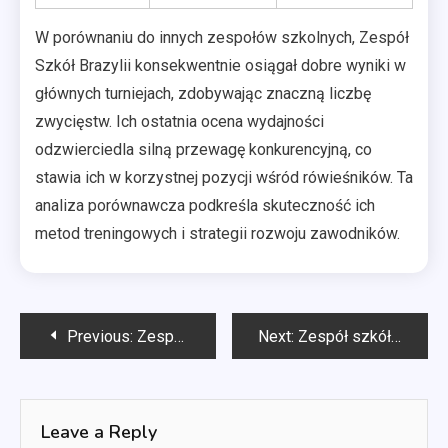
W porównaniu do innych zespołów szkolnych, Zespół
Szkół Brazylii konsekwentnie osiągał dobre wyniki w
głównych turniejach, zdobywając znaczną liczbę
zwycięstw. Ich ostatnia ocena wydajności
odzwierciedla silną przewagę konkurencyjną, co
stawia ich w korzystnej pozycji wśród rówieśników. Ta
analiza porównawcza podkreśla skuteczność ich
metod treningowych i strategii rozwoju zawodników.
Post
Previous:
Zespół Szkół Niemiec: Mocne strony taktyczne, Ostatnie mecze, Wkład graczy
Next:
Zespół szkół w Argentynie: Osiągnięcia historyczne, Dziedzictwo graczy, Ewolucja taktyczna
navigation
Leave a Reply