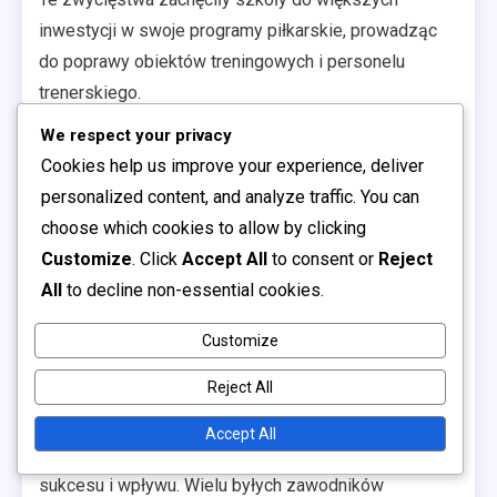
inwestycji w swoje programy piłkarskie, prowadząc
do poprawy obiektów treningowych i personelu
trenerskiego.
Co więcej, historyczny sukces zespołu przyczynił się
We respect your privacy
Cookies help us improve your experience, deliver
do poczucia dumy w lokalnych społecznościach,
personalized content, and analyze traffic. You can
wzmacniając znaczenie piłki nożnej jako filaru
choose which cookies to allow by clicking
kulturowego w Argentynie. To dziedzictwo nadal
Customize
. Click
Accept All
to consent or
Reject
motywuje zarówno zawodników, jak i trenerów,
All
to decline non-essential cookies.
kultywując ducha rywalizacji, który napędza sport do
przodu.
Customize
Dziedzictwa zawodników
Reject All
Dziedzictwa byłych zawodników Zespołu Szkół
Accept All
Argentyny są integralną częścią jego ciągłego
sukcesu i wpływu. Wielu byłych zawodników