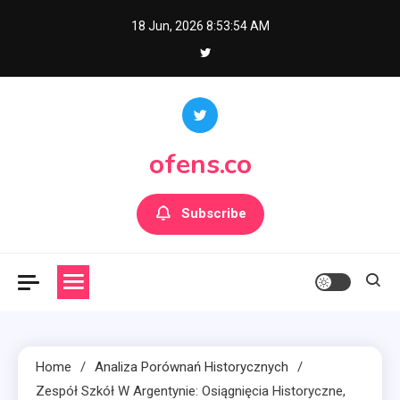
Skip
18 Jun, 2026
8:53:56 AM
to
content
ofens.co
Subscribe
Home
Analiza Porównań Historycznych
Zespół Szkół W Argentynie: Osiągnięcia Historyczne,