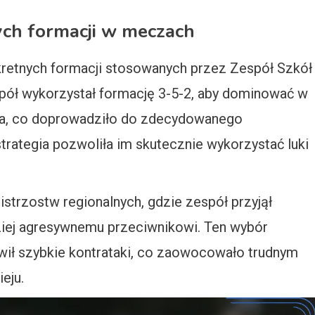
ch formacji w meczach
kretnych formacji stosowanych przez Zespół Szkół
spół wykorzystał formację 3-5-2, aby dominować w
pola, co doprowadziło do zdecydowanego
trategia pozwoliła im skutecznie wykorzystać luki
strzostw regionalnych, gdzie zespół przyjął
dziej agresywnemu przeciwnikowi. Ten wybór
wił szybkie kontrataki, co zaowocowało trudnym
eju.