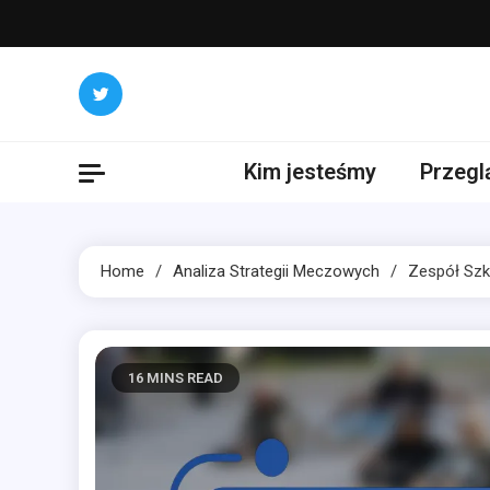
Skip
to
content
Kim jesteśmy
Przegl
Home
Analiza Strategii Meczowych
Zespół Szkó
16 MINS READ