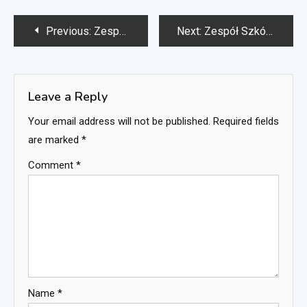
Post
Previous:
Zespół Szkół w Australii: Podejścia taktyczne, Strategie gry, Dynamika graczy
Next:
Zespół Szkół Francji: Rozwój młodzieży, Wyniki meczów, Statystyki graczy
navigation
Leave a Reply
Your email address will not be published.
Required fields
are marked
*
Comment
*
Name
*