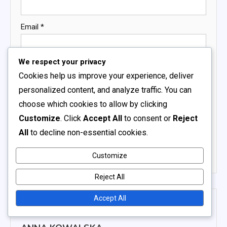
Email
*
We respect your privacy
Website
Cookies help us improve your experience, deliver
personalized content, and analyze traffic. You can
choose which cookies to allow by clicking
Save my name, email, and website in this browser for
Customize
. Click
Accept All
to consent or
Reject
the next time I comment.
All
to decline non-essential cookies.
Customize
Reject All
Accept All